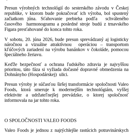
Presun výrobných technológií do sesterského závodu v Českej
republike, v ktorom bude pokračovať ich výroba, bol spustený
začiatkom júna. Sťahovanie prebieha podľa
schváleného
časového
harmonogramu a posledné stroje budú z trnavského
Figara presťahované do konca tohto roka.
V sobotu, 20. júna 2026, bude presun sprevádzaný aj logisticky
náročnou a vizuálne atraktívnou
operáciou – transportom
kľúčových zariadení na výrobu banánkov v čokoláde, pomocou
špeciálneho žeriavu.
Keďže bezpečnosť a ochrana ľudského zdravia je najvyššou
prioritou, táto fáza si vyžiada dočasné dopravné obmedzenia na
Dohnányho (Hospodárskej)
ulici.
Presun výroby je súčasťou širšej transformácie spoločnosti Valeo
Foods, ktorá smeruje k modernejším technológiám, vyššej
efektivite a udržateľnejšej prevádzke, o ktorej spoločnosť
informovala na jar tohto roka.
O SPOLOČNOSTI VALEO FOODS
Valeo Foods je jednou z najrýchlejšie rastúcich potravinárskych