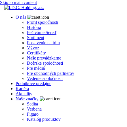
Skip to main content
O nás
Profil spoločnosti
História
Pečivárne Sereď
Sortiment
Postavenie na trhu
Vývoz
Certifikáty
Naše prevádzkarne
Dcérske spoločnosti
Pre médiá
Pre obchodných partnerov
Vedenie spoločnosti
Podnikové predajne
Kariéra
Aktuality
Naše značky
Sedita
Verbena
Figaro
Katalóg produktov