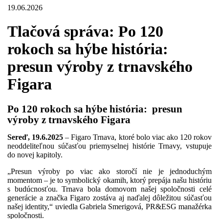
19.06.2026
Tlačová správa: Po 120
rokoch sa hýbe história:
presun výroby z trnavského
Figara
Po 120 rokoch sa hýbe história:
presun
výroby z trnavského Figara
Sereď, 19.6.2025
– Figaro Trnava, ktoré bolo viac ako 120 rokov
neoddeliteľnou súčasťou priemyselnej histórie Trnavy, vstupuje
do novej kapitoly.
„Presun výroby po viac ako storočí nie je jednoduchým
momentom – je to symbolický okamih, ktorý prepája našu históriu
s budúcnosťou. Trnava bola domovom našej spoločnosti celé
generácie a značka Figaro zostáva aj naďalej dôležitou súčasťou
našej identity,“ uviedla Gabriela Smerigová, PR&ESG manažérka
spoločnosti.