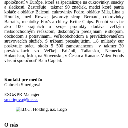
spoločností v Európe, ktorá sa špecializuje na cukrovinky, snacky
a sladkosti. Zastrešuje takmer 90 značiek, medzi ktoré patria
koláče a oblátky Balconi, cukrovinky Pedro, oblátky Mila, Lina a
Horalky, med Rowse, javorový sirup Bernard, cukrovinky
Barratt's, mentolky Fox's a chipsy Kettle Chips. Pôsobí vo viac
ako 100 krajinách a svoje produkty dodáva veľkým
maloobchodným reťazcom, diskontným predajniam, e-shopom,
obchodom s potravinami, veľkoobchodom a prevádzkovateľom
stravovacích služieb. S tržbami presahujúcimi 1,8 miliardy eur
poskytuje prácu okolo 5 500 zamestnancom v takmer 30
prevádzakach vo Veľkej Británii, Taliansku, Nemecku,
Holandsku, Írsku, na Slovensku, v Česku a Kanade. Valeo Foods
vlastní spoločnosť Bain Capital.
Kontakt pre médiá:
Gabriela Smerigová
ESG&PR Manager
smerigova@idc.sk
O nás